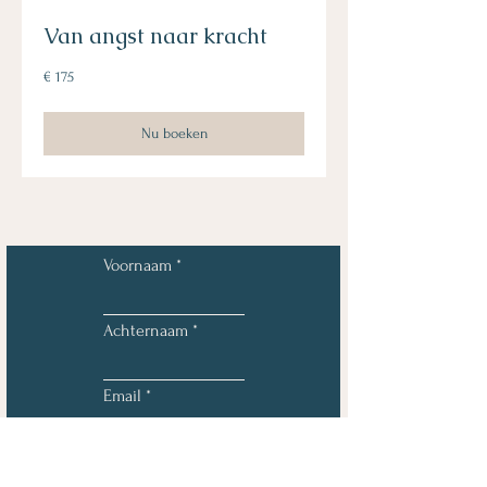
Van angst naar kracht
175
€ 175
euro
Nu boeken
Voornaam
Achternaam
Email
Telefoon