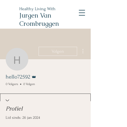
Healthy Living With
Jurgen Van
Crombruggen
Meer acties
Volgen
hello72592
Beheerder
hello72592
0 Volgers
0 Volgen
Profiel
Lid sinds: 26 jan 2024